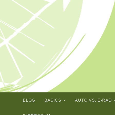
Skip
to
content
BLOG
BASICS
AUTO VS. E-RAD