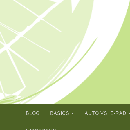
Skip
to
content
BLOG
BASICS
AUTO VS. E-RAD