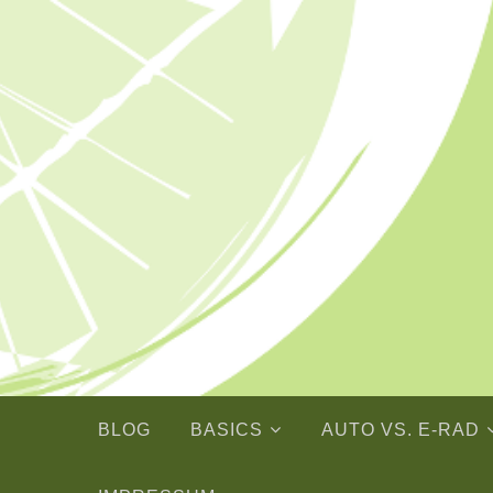
Skip
to
content
BLOG
BASICS
AUTO VS. E-RAD